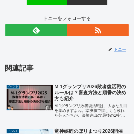
トニーをフォローする
トニー
関連記事
M-1グランプリ2026敗者復活戦の
イベント
ルールは？審査方法と順番の決め
方も紹介
M-1グランプリ敗者復活戦は、大きな注目
を集めますよね。準決勝で惜しくも敗れ
た芸人たちが、決勝進出の“最後の1枠”を
かけて繰り広げる真剣勝負は、本戦に負
けないほどの熱気とドラマがあります。
2025年大会では、ルールや審査方法がど
竜神峡鯉のぼりまつり2026開催
イベント