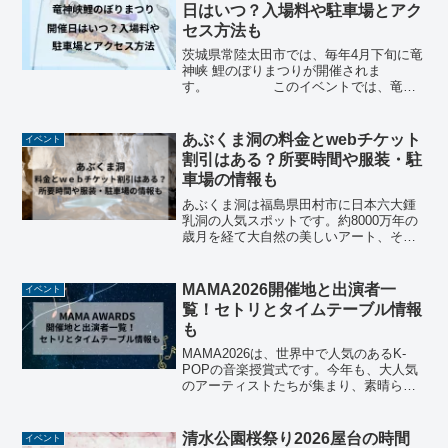
のように行わ...
日はいつ？入場料や駐車場とアク
セス方法も
茨城県常陸太田市では、毎年4月下旬に竜
神峡 鯉のぼりまつりが開催されま
す。 このイベントでは、竜神
大吊橋を背景に、日本で5番目に長い375
メートルの橋を1000匹の鯉が大胆に泳ぐ
様子が楽しめます。そこで今回は竜神峡
あぶくま洞の料金とwebチケット
イベント
鯉のぼりまつりの開...
割引はある？所要時間や服装・駐
車場の情報も
あぶくま洞は福島県田村市に日本六大鍾
乳洞の人気スポットです。約8000万年の
歳月を経て大自然の美しいアート、それ
が鍾乳洞です。全長600ｍに洞内に沢山の
様々な模様が鍾乳石が豊富にあり、これ
が観光名所になっています。こちらの記
MAMA2026開催地と出演者一
イベント
事は、あぶくま洞...
覧！セトリとタイムテーブル情報
も
MAMA2026は、世界中で人気のあるK-
POPの音楽授賞式です。今年も、大人気
のアーティストたちが集まり、素晴らし
いパフォーマンスが楽しめるイベントで
す。この記事では、MAMA2026の開催地
や豪華な出演者、そしてファンが見逃せ
清水公園桜祭り2026屋台の時間
イベント