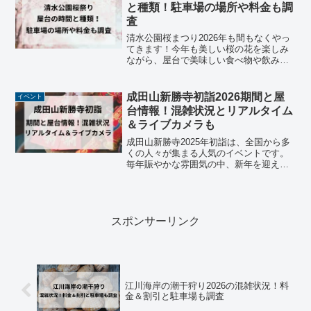
ないセトリ...
と種類！駐車場の場所や料金も調
査
清水公園桜まつり2026年も間もなくやっ
てきます！今年も美しい桜の花を楽しみ
ながら、屋台で美味しい食べ物や飲み物
を楽しむことができます。この記事で
は、清水公園桜まつりで楽しめる屋台の
時間と種類について詳しく調査しまし
成田山新勝寺初詣2026期間と屋
イベント
た。さらに、駐車場の場所...
台情報！混雑状況とリアルタイム
＆ライブカメラも
成田山新勝寺2025年初詣は、全国から多
くの人々が集まる人気のイベントです。
毎年賑やかな雰囲気の中、新年を迎える
ことができます。この記事では、成田山
新勝寺の初詣期間、屋台の営業時間、参
道で楽しめるグルメ情報を詳しく紹介。
また、混雑を避けるた...
スポンサーリンク
江川海岸の潮干狩り2026の混雑状況！料
金＆割引と駐車場も調査