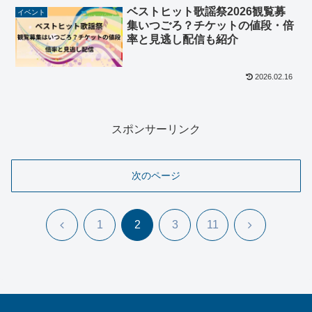
ベストヒット歌謡祭2026観覧募
イベント
集いつごろ？チケットの値段・倍
率と見逃し配信も紹介
2026.02.16
スポンサーリンク
次のページ
前
次
1
2
3
11
へ
へ