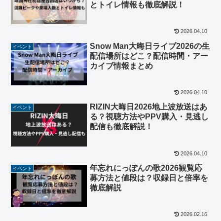
とトイレ情報も徹底解説！
2026.04.10
Snow Man大晦日ライブ2026の生
イベント
配信場所はどこ？配信時間・アー
カイブ情報まとめ
2026.04.10
RIZIN大晦日2026地上波放送はあ
イベント
る？視聴方法やPPV購入・見逃し
配信も徹底解説！
2026.04.10
年忘れにっぽんの歌2026観覧応
イベント
募方法と値段は？収録日と倍率を
徹底解説
2026.02.16